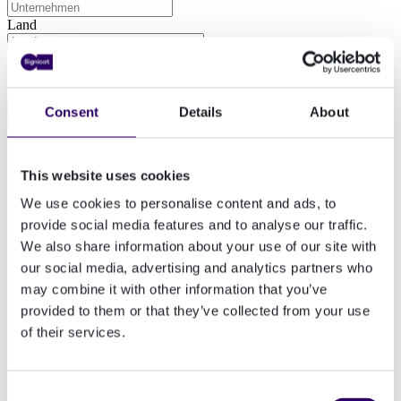
Land
Ich akzeptiere die
Datenschutzerklärung von Signicat
*
Consent
Details
About
Skandinavische Vorreiter
This website uses cookies
In dieser Fallstudie wird detailliert untersucht, wie Schweden,
We use cookies to personalise content and ads, to
Norwegen, Finnland und Dänemark erfolgreiche eID-Lösungen
provide social media features and to analyse our traffic.
entwickelt haben. Die skandinavischen Länder nehmen eine
We also share information about your use of our site with
Vorreiterrolle ein, wenn es um die Akzeptanz von eIDs geht. Für
den Rest der Welt ist es daher essenziell, von diesen Ländern zu
our social media, advertising and analytics partners who
lernen.
may combine it with other information that you’ve
In dieser Fallstudie erfahren Sie:
provided to them or that they’ve collected from your use
of their services.
Die zahlreichen Vorteile eines erfolgreichen eID-Systems
Wie Sie eine eID-Lösung sicher und vertrauenswürdig
Consent